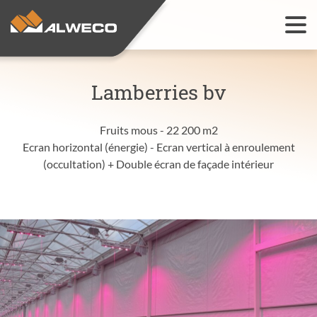
Solutions de culture
Lamberries bv
Open
Installations
Open
Fruits mous - 22 200 m2
Ecran horizontal (énergie) - Ecran vertical à enroulement
Références
(occultation) + Double écran de façade intérieur
Contact
Open