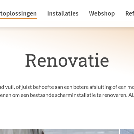
ltoplossingen
Installaties
Webshop
Ref
rgiebesparing
Horizontale schermen
Renovatie
maatbeheersing
Verticale schermen
uistering
Insectenwering
kom lichtuitstoot
Dekrolschermen
d vuil, of juist behoefte aan een betere afsluiting of een
rcreatie
Nokschermen
denen om een bestaande scherminstallatie te renoveren. 
ermdoeken
R&D
rkom
htstromen