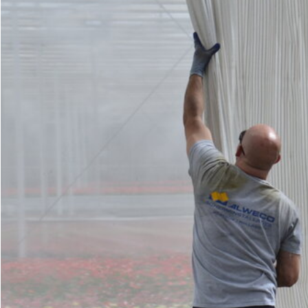
Ins
Ren