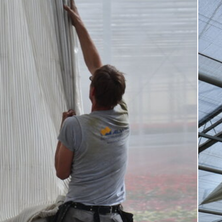
ectenwering
ovatie