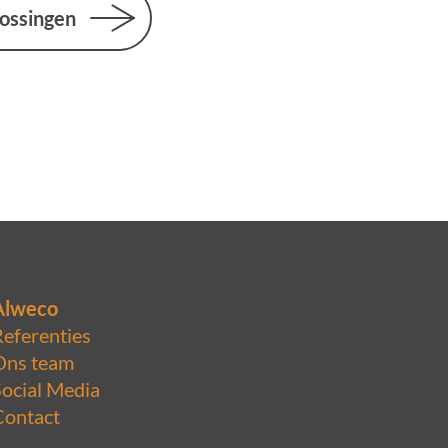
lossingen
Alweco
Referenties
Ons team
Social Media
Contact