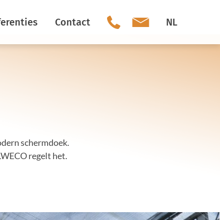
erenties
Contact
NL
Ons team
Social Media
Vacatures
 modern schermdoek.
ALWECO regelt het.