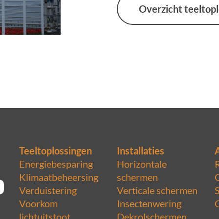
Overzicht teeltop
Teeltoplossingen
Installaties
Energiebesparing
Horizontale
Klimaatbeheersing
schermen
Verduistering
Verticale schermen
Voorkom
Insectenwering
lichtuitstoot
Dekrolschermen