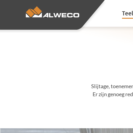
Tee
Ene
Kli
Verd
Voor
Slijtage, toenemen
Sfee
Er zijn genoeg re
Sch
Voo
luc