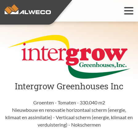
Teeltoplossingen
Open
Installaties
Open
Webshop
Referenties
Intergrow Greenhouses Inc
Contact
Open
Groenten - Tomaten - 330.040 m2
Nieuwbouw en renovatie horizontaal scherm (energie,
klimaat en assimilatie) - Verticaal scherm (energie, klimaat en
verduistering) - Nokschermen