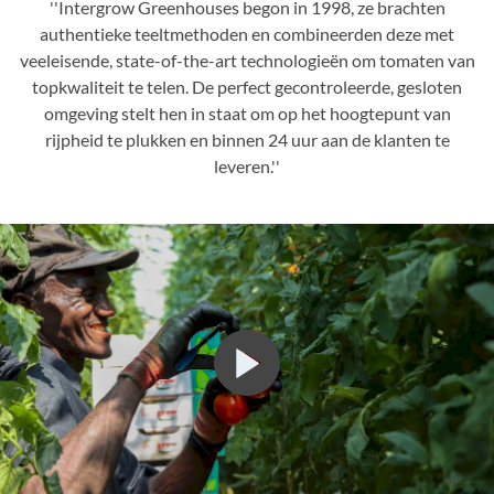
''Intergrow Greenhouses begon in 1998, ze brachten
authentieke teeltmethoden en combineerden deze met
veeleisende, state-of-the-art technologieën om tomaten van
topkwaliteit te telen. De perfect gecontroleerde, gesloten
omgeving stelt hen in staat om op het hoogtepunt van
rijpheid te plukken en binnen 24 uur aan de klanten te
leveren.''