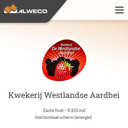
Teeltoplossingen
Open
Installaties
Open
Webshop
Referenties
Contact
Open
Kwekerij Westlandse Aardbei
Zacht fruit - 9.322 m2
Horizontaal scherm (energie)