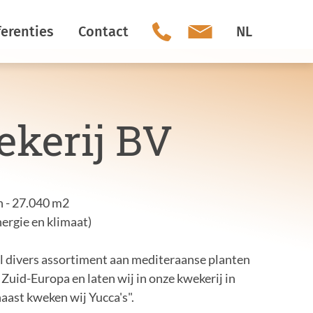
erenties
Contact
NL
Ons team
ekerij BV
Social Media
Vacatures
n - 27.040 m2
ergie en klimaat)
el divers assortiment aan mediteraanse planten
uid-Europa en laten wij in onze kwekerij in
aast kweken wij Yucca's".