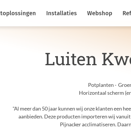
ltoplossingen
Installaties
Webshop
Ref
rgiebesparing
Horizontale schermen
Luiten Kw
maatbeheersing
Verticale schermen
uistering
Insectenwering
kom lichtuitstoot
Dekrolschermen
Potplanten - Groe
rcreatie
Nokschermen
Horizontaal scherm (en
ermdoeken
R&D
"Al meer dan 50 jaar kunnen wij onze klanten een he
rkom
aanbieden. Deze producten importeren wij vanuit Z
htstromen
Pijnacker acclimatiseren. Daarn