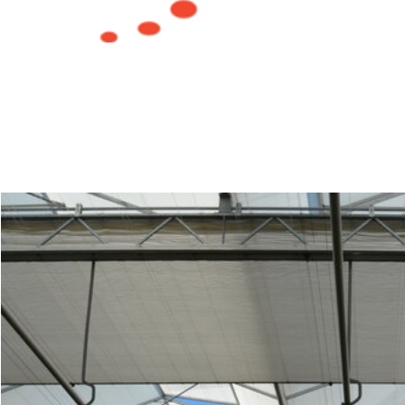
Ins
Ren