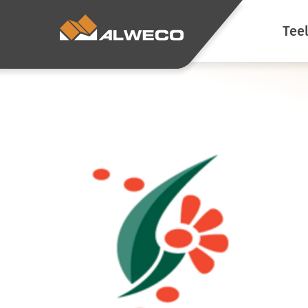
Tee
Ene
Kli
Verd
Voor
Sfee
Sch
Voo
luc