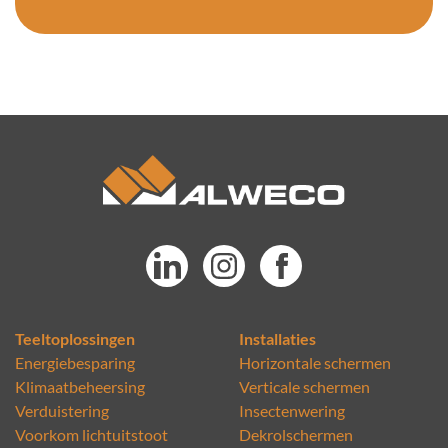
Teeltoplossingen
Installaties
Energiebesparing
Horizontale schermen
Klimaatbeheersing
Verticale schermen
Verduistering
Insectenwering
Voorkom lichtuitstoot
Dekrolschermen