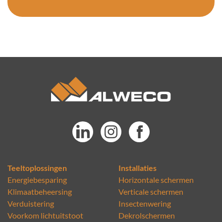
Teeltoplossingen
Installaties
Energiebesparing
Horizontale schermen
Klimaatbeheersing
Verticale schermen
Verduistering
Insectenwering
Voorkom lichtuitstoot
Dekrolschermen