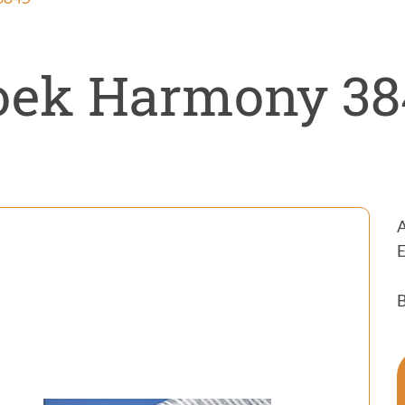
ectenwering
ovatie
oek Harmony 38
A
E
B