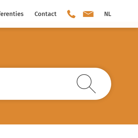
erenties
Contact
NL
Ons team
Social Media
Vacatures