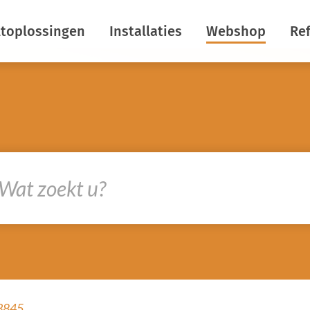
ltoplossingen
Installaties
Webshop
Ref
rgiebesparing
Horizontale schermen
maatbeheersing
Verticale schermen
uistering
Insectenwering
kom lichtuitstoot
Dekrolschermen
rcreatie
Nokschermen
ermdoeken
R&D
rkom
htstromen
3845