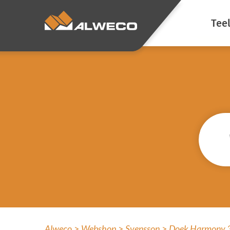
Tee
Ene
Kli
Verd
Voor
Sfee
Sch
Voo
luc
Alweco
Webshop
Svensson
Doek Harmony 