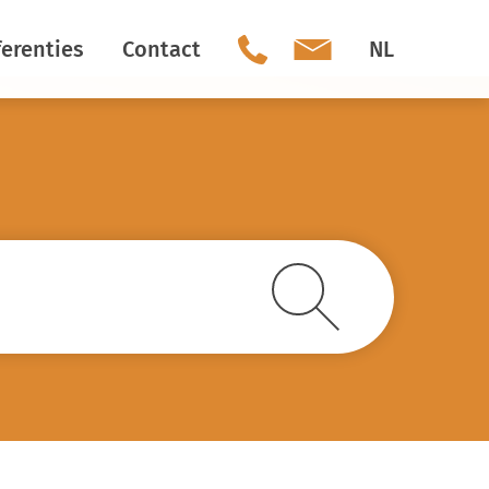
erenties
Contact
NL
Ons team
Social Media
Vacatures