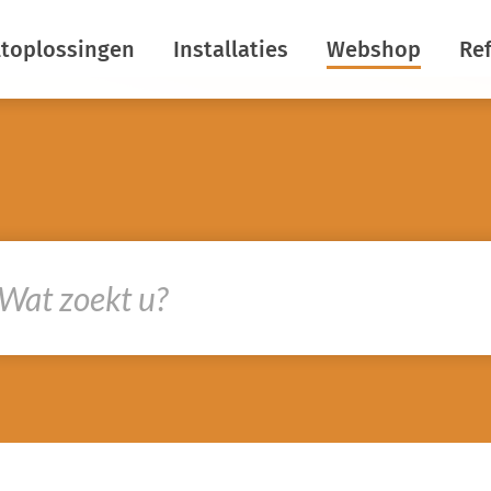
ltoplossingen
Installaties
Webshop
Ref
rgiebesparing
Horizontale schermen
maatbeheersing
Verticale schermen
uistering
Insectenwering
kom lichtuitstoot
Dekrolschermen
rcreatie
Nokschermen
ermdoeken
R&D
rkom
htstromen