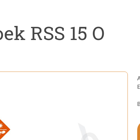
ectenwering
ovatie
ek RSS 15 O
A
E
B