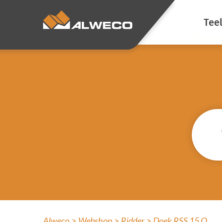
Tee
Ene
Kli
Verd
Voor
Sfee
Sch
Voo
luc
Alweco
Webshop
Ridder
Doek RSS 15 O