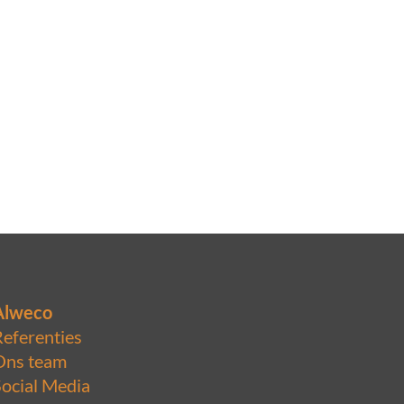
Alweco
Referenties
Ons team
Social Media