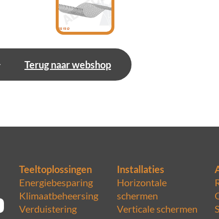
Terug naar webshop
Teeltoplossingen
Installaties
Energiebesparing
Horizontale
Klimaatbeheersing
schermen
Verduistering
Verticale schermen