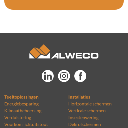
Teeltoplossingen
Installaties
Energiebesparing
Horizontale schermen
Klimaatbeheersing
Verticale schermen
Verduistering
Insectenwering
Voorkom lichtuitstoot
Dekrolschermen