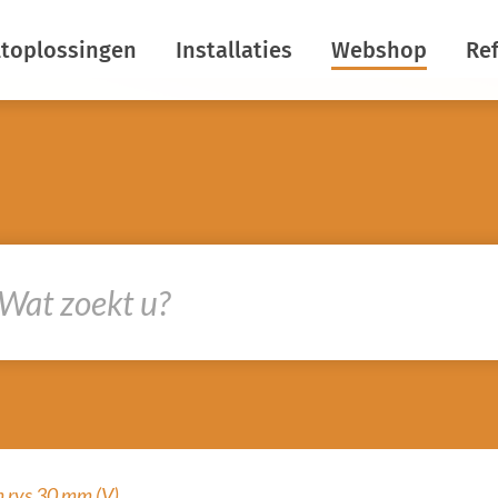
ltoplossingen
Installaties
Webshop
Ref
rgiebesparing
Horizontale schermen
maatbeheersing
Verticale schermen
uistering
Insectenwering
kom lichtuitstoot
Dekrolschermen
rcreatie
Nokschermen
ermdoeken
R&D
rkom
htstromen
 rvs 30 mm (V)