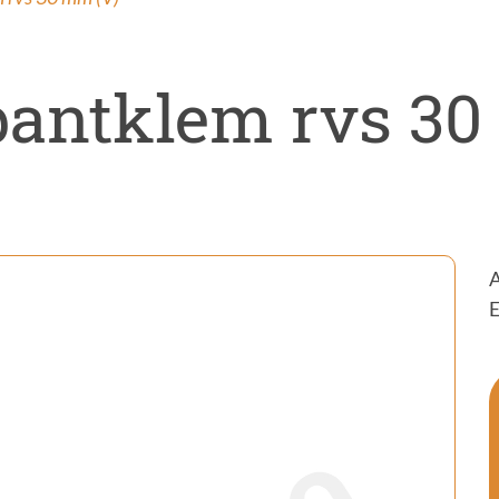
ectenwering
ovatie
pantklem rvs 30
A
E