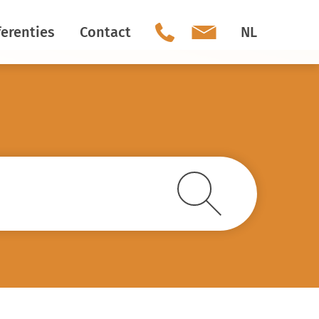
erenties
Contact
NL
Ons team
Social Media
Vacatures