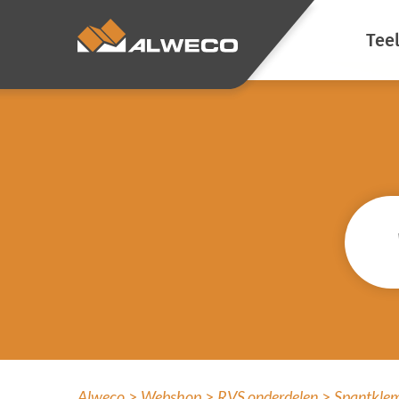
Tee
Ene
Kli
Verd
Voor
Sfee
Sch
Voo
luc
Alweco
Webshop
RVS onderdelen
Spantklem