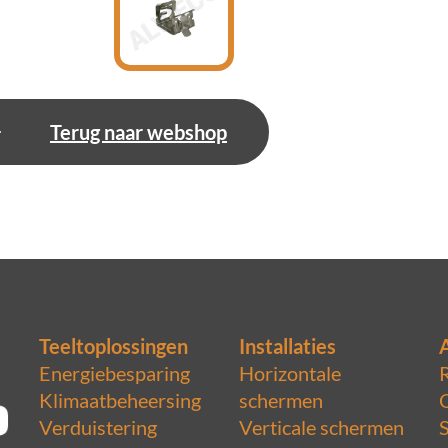
Terug naar webshop
Teeltoplossingen
Installaties
Energiebesparing
Horizontale
Klimaatbeheersing
schermen
Verduistering
Verticale schermen