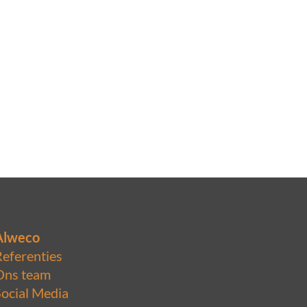
Alweco
Referenties
Ons team
Social Media