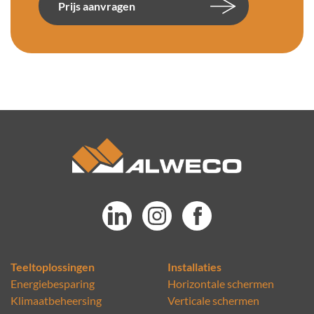
Prijs aanvragen
Teeltoplossingen
Installaties
Energiebesparing
Horizontale schermen
Klimaatbeheersing
Verticale schermen