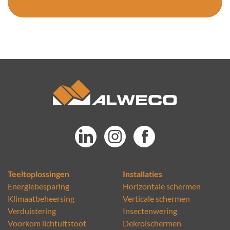
Teeltoplossingen
Installaties
Energiebesparing
Horizontale schermen
Klimaatbeheersing
Verticale schermen
Verduistering
Insectenwering
Voorkom lichtuitstoot
Dekrolschermen