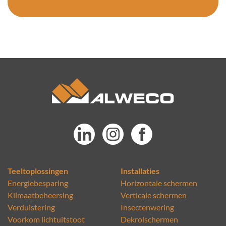
Teeltoplossingen
Installaties
Energiebesparing
Horizontale schermen
Klimaatbeheersing
Verticale schermen
Verduistering
Insectenwering
Voorkom lichtuitstoot
Dekrolschermen