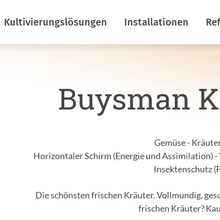
Kultivierungslösungen
Installationen
Re
Energie Einsparung
Horizontale Schirme
Buysman K
Klimakontrolle
Vertikale Schirme
Verdunkelung
Insektenschutzgitter
Lichtemission
Deck-Rollschirme
verhindern
Gemüse - Kräuter
Dachfirstschirme
Horizontaler Schirm (Energie und Assimilation) - 
Atmosphäre schaffen
F&E
Insektenschutz (
Schirmtücher
Die schönsten frischen Kräuter. Vollmundig, gesu
Luftströmungen
frischen Kräuter? Ka
verhindern