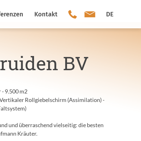
ferenzen
Kontakt
DE
Unser Team
ruiden BV
Soziale Medien
 - 9.500 m2
Vertikaler Rollgiebelschirm (Assimilation) -
Faltsystem)
nd und überraschend vielseitig: die besten
ufmann Kräuter.