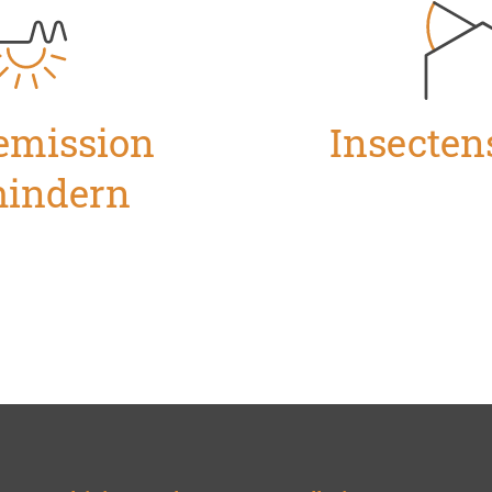
emission
Insecten
hindern